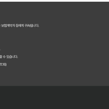
 핵심 보장 완벽 분석
는 숨겨진 꿀팁 대방출
은 보험계약자 등에게 귀속됩니다.
것만 알면 보험료 절반으로!
 내 상황에 맞는 최적의 플랜 찾기
.
하는 5가지 방법
할 수 있습니다.
.16)
핵심 정보 5가지
 보험료 아끼는 꿀팁
비교 방법
을 위한 완벽 가이드