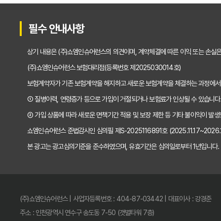
2025년형 운전자보험 비교 필수! 놓치면 후회할
필수 안내사항
운전자보험 비교사이트 활용법, 전문가가 알려주
상기 내용은 (주)쇼엠인슈어런스의 의견이며, 계약체결에 따른 이익 또는 손실
"나만 몰랐네?" 운전자보험 비교사이트 선택, 이
(주)쇼엠인슈어런스 보험대리점(등록번호 제2025030014호)
보험계약자가 기존 보험계약을 해지하고 새로운 보험계약을 체결하는 과정에서
"교통사고, 이제 두렵지 않아!" 운전자보험 비교,
① 질병이력, 연령증가 등으로 가입이 거절되거나 보험료가 인상될 수 있습니다
2025년, 운전자보험 비교사이트 똑똑하게 활용
② 가입 상품에 따라 새로운 면책기간 적용 및 보장 제한 등 기타 불이익이 발생
쇼엠인슈어런스 준법감시인 심의필 제S-2025116891호 (2025.11.17~2026.11
운전자보험 비교사이트 선택 전 반드시 알아야 할 
본 광고는 광고심의기준을 준수하였으며, 유효기간은 심의일로부터 1년입니다.
"나만 몰랐네?" 운전자보험 비교사이트 활용해서
운전자보험 비교사이트, 전문가가 알려주는 진짜 
(주)쇼엠인슈어런스 | 사업자등록번호 : 404-87-03442 | 대표이사 : 강경준
운전자보험 비교사이트 파헤치기: 후회 없는 선택
주소 : 인천광역시 연수구 송도동 7-50 (갯벌타워 7층)