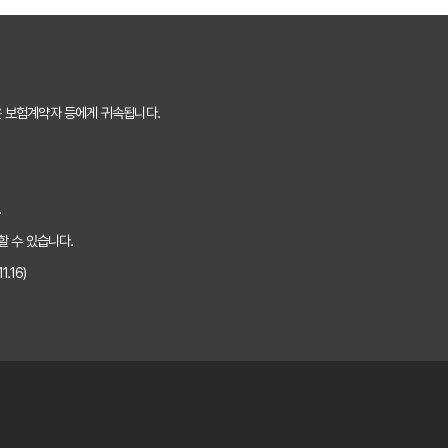
 핵심 보장 완벽 분석
는 숨겨진 꿀팁 대방출
은 보험계약자 등에게 귀속됩니다.
것만 알면 보험료 절반으로!
 내 상황에 맞는 최적의 플랜 찾기
.
하는 5가지 방법
할 수 있습니다.
.16)
핵심 정보 5가지
 보험료 아끼는 꿀팁
비교 방법
을 위한 완벽 가이드