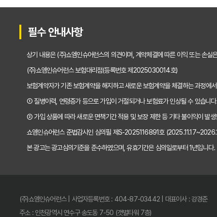
2025년형 운전자보험 비교 필수! 놓치면 후회할
필수 안내사항
운전자보험 비교사이트 활용법, 전문가가 알려주
상기 내용은 (주)쇼엠인슈어런스의 의견이며, 계약체결에 따른 이익 또는 손실
"나만 몰랐네?" 운전자보험 비교사이트 선택, 이
(주)쇼엠인슈어런스 보험대리점(등록번호 제2025030014호)
보험계약자가 기존 보험계약을 해지하고 새로운 보험계약을 체결하는 과정에서
"교통사고, 이제 두렵지 않아!" 운전자보험 비교,
① 질병이력, 연령증가 등으로 가입이 거절되거나 보험료가 인상될 수 있습니다
2025년, 운전자보험 비교사이트 똑똑하게 활용
② 가입 상품에 따라 새로운 면책기간 적용 및 보장 제한 등 기타 불이익이 발생
쇼엠인슈어런스 준법감시인 심의필 제S-2025116891호 (2025.11.17~2026.11
운전자보험 비교사이트 선택 전 반드시 알아야 할 
본 광고는 광고심의기준을 준수하였으며, 유효기간은 심의일로부터 1년입니다.
"나만 몰랐네?" 운전자보험 비교사이트 활용해서
운전자보험 비교사이트, 전문가가 알려주는 진짜 
(주)쇼엠인슈어런스 | 사업자등록번호 : 404-87-03442 | 대표이사 : 강경준
운전자보험 비교사이트 파헤치기: 후회 없는 선택
주소 : 인천광역시 연수구 송도동 7-50 (갯벌타워 7층)