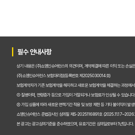
운전자보험 비교사이트 선택 가이드: 10년차 SE
운전자보험 비교사이트 활용법: 숨겨진 혜택과 주
운전자보험 비교, 발품 팔지 말고 딱 3분 투자로 
2025년형 운전자보험 비교 필수! 놓치면 후회할
필수 안내사항
운전자보험 비교사이트 활용법, 전문가가 알려주
상기 내용은 (주)쇼엠인슈어런스의 의견이며, 계약체결에 따른 이익 또는 손실
"나만 몰랐네?" 운전자보험 비교사이트 선택, 이
(주)쇼엠인슈어런스 보험대리점(등록번호 제2025030014호)
보험계약자가 기존 보험계약을 해지하고 새로운 보험계약을 체결하는 과정에서
"교통사고, 이제 두렵지 않아!" 운전자보험 비교,
① 질병이력, 연령증가 등으로 가입이 거절되거나 보험료가 인상될 수 있습니다
2025년, 운전자보험 비교사이트 똑똑하게 활용
② 가입 상품에 따라 새로운 면책기간 적용 및 보장 제한 등 기타 불이익이 발생
쇼엠인슈어런스 준법감시인 심의필 제S-2025116891호 (2025.11.17~2026.11
운전자보험 비교사이트 선택 전 반드시 알아야 할 
본 광고는 광고심의기준을 준수하였으며, 유효기간은 심의일로부터 1년입니다.
"나만 몰랐네?" 운전자보험 비교사이트 활용해서