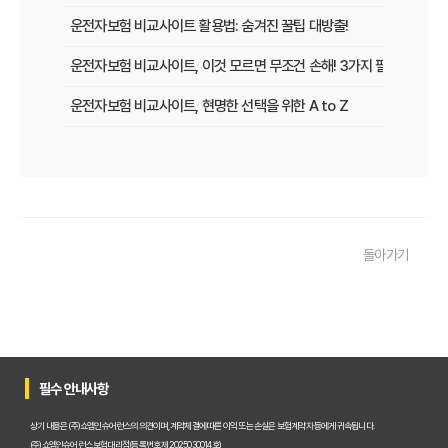
운전자보험 비교사이트 활용법: 숨겨진 꿀팁 대방출!
운전자보험 비교사이트, 이것 모르면 무조건 손해! 3가지 필수 확인 사
운전자보험 비교사이트, 현명한 선택을 위한 A to Z
운전자보험 비교사이트, 보험료 절약의 핵심! 나에게 최적의 플랜 찾는
2025년 운전자보험, 비교사이트 없이는 손해? 똑똑하게 가입하는 비
운전자보험 비교사이트 선택 가이드: 10년차 SEO 마케터의 솔직 담백
돌아가기
운전자보험 비교사이트 활용법: 숨겨진 혜택과 주의사항 완벽 분석
운전자보험 비교, 발품 팔지 말고 딱 3분 투자로 끝내는 방법
2025년형 운전자보험 비교 필수! 놓치면 후회할 핵심 보장 완벽 분석
운전자보험 비교사이트 활용법, 전문가가 알려주는 숨겨진 꿀팁 대방
필수 안내사항
"나만 몰랐네?" 운전자보험 비교사이트 선택, 이것만 알면 보험료 절반
상기 내용은 (주)쇼엠인슈어런스의 의견이며, 계약체결에 따른 이익 또는 손실은 보험계약자 등에게 귀속됩니다.
(주)쇼엠인슈어런스 보험대리점(등록번호 제2025030014호)