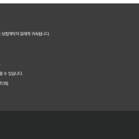
 핵심 보장 완벽 분석
는 숨겨진 꿀팁 대방출
은 보험계약자 등에게 귀속됩니다.
것만 알면 보험료 절반으로!
 내 상황에 맞는 최적의 플랜 찾기
.
하는 5가지 방법
할 수 있습니다.
.16)
핵심 정보 5가지
 보험료 아끼는 꿀팁
비교 방법
을 위한 완벽 가이드