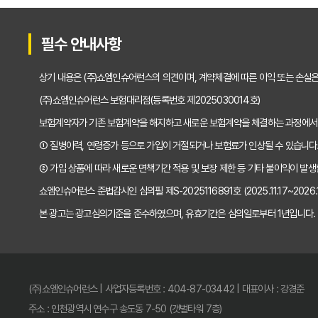
2025년형 운전자보험 비교 필수! 놓치면 후회할
필수 안내사항
운전자보험 비교사이트 활용법, 전문가가 알려주
상기 내용은 (주)쇼엠인슈어런스의 의견이며, 계약체결에 따른 이익 또는 손실
"나만 몰랐네?" 운전자보험 비교사이트 선택, 이
(주)쇼엠인슈어런스 보험대리점(등록번호 제2025030014호)
보험계약자가 기존 보험계약을 해지하고 새로운 보험계약을 체결하는 과정에서
"교통사고, 이제 두렵지 않아!" 운전자보험 비교,
① 질병이력, 연령증가 등으로 가입이 거절되거나 보험료가 인상될 수 있습니다
2025년, 운전자보험 비교사이트 똑똑하게 활용
② 가입 상품에 따라 새로운 면책기간 적용 및 보장 제한 등 기타 불이익이 발생
쇼엠인슈어런스 준법감시인 심의필 제S-2025116891호 (2025.11.17~2026.11
운전자보험 비교사이트 선택 전 반드시 알아야 할 
본 광고는 광고심의기준을 준수하였으며, 유효기간은 심의일로부터 1년입니다.
"나만 몰랐네?" 운전자보험 비교사이트 활용해서
운전자보험 비교사이트, 전문가가 알려주는 진짜 
(주)쇼엠인슈어런스 | 사업자등록번호 : 404-87-03442 | 대표이사 : 강경준
운전자보험 비교사이트 파헤치기: 후회 없는 선택
주소 : 인천광역시 연수구 송도동 7-50 (갯벌타워 7층)