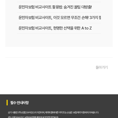
운전자보험 비교사이트 활용법: 숨겨진 꿀팁 대방출!
운전자보험 비교사이트, 이것 모르면 무조건 손해! 3가지 필수 확인 사
운전자보험 비교사이트, 현명한 선택을 위한 A to Z
운전자보험 비교사이트, 보험료 절약의 핵심! 나에게 최적의 플랜 찾는
2025년 운전자보험, 비교사이트 없이는 손해? 똑똑하게 가입하는 비
운전자보험 비교사이트 선택 가이드: 10년차 SEO 마케터의 솔직 담백
돌아가기
운전자보험 비교사이트 활용법: 숨겨진 혜택과 주의사항 완벽 분석
운전자보험 비교, 발품 팔지 말고 딱 3분 투자로 끝내는 방법
2025년형 운전자보험 비교 필수! 놓치면 후회할 핵심 보장 완벽 분석
운전자보험 비교사이트 활용법, 전문가가 알려주는 숨겨진 꿀팁 대방
필수 안내사항
"나만 몰랐네?" 운전자보험 비교사이트 선택, 이것만 알면 보험료 절반
상기 내용은 (주)쇼엠인슈어런스의 의견이며, 계약체결에 따른 이익 또는 손실은 보험계약자 등에게 귀속됩니다.
(주)쇼엠인슈어런스 보험대리점(등록번호 제2025030014호)