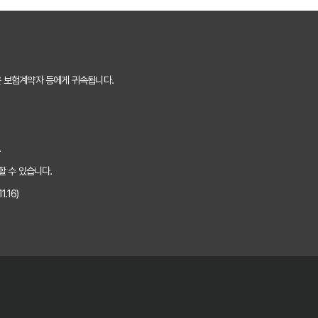
 핵심 보장 완벽 분석
는 숨겨진 꿀팁 대방출
은 보험계약자 등에게 귀속됩니다.
것만 알면 보험료 절반으로!
 내 상황에 맞는 최적의 플랜 찾기
.
하는 5가지 방법
할 수 있습니다.
.16)
핵심 정보 5가지
 보험료 아끼는 꿀팁
비교 방법
을 위한 완벽 가이드