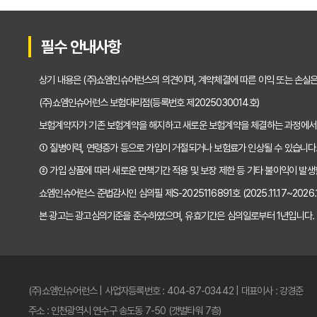
2025년형 운전자보험 비교 필수! 놓치면 후회할
필수 안내사항
운전자보험 비교사이트 활용법, 전문가가 알려주
상기 내용은 (주)쇼엠인슈어런스의 의견이며, 계약체결에 따른 이익 또는 손실
"나만 몰랐네?" 운전자보험 비교사이트 선택, 이
(주)쇼엠인슈어런스 보험대리점(등록번호 제2025030014호)
보험계약자가 기존 보험계약을 해지하고 새로운 보험계약을 체결하는 과정에서
"교통사고, 이제 두렵지 않아!" 운전자보험 비교,
① 질병이력, 연령증가 등으로 가입이 거절되거나 보험료가 인상될 수 있습니다
2025년, 운전자보험 비교사이트 똑똑하게 활용
② 가입 상품에 따라 새로운 면책기간 적용 및 보장 제한 등 기타 불이익이 발생
쇼엠인슈어런스 준법감시인 심의필 제S-2025116891호 (2025.11.17~2026.11
운전자보험 비교사이트 선택 전 반드시 알아야 할 
본 광고는 광고심의기준을 준수하였으며, 유효기간은 심의일로부터 1년입니다.
"나만 몰랐네?" 운전자보험 비교사이트 활용해서
운전자보험 비교사이트, 전문가가 알려주는 진짜 
(주)쇼엠인슈어런스 | 사업자등록번호 : 404-87-03442 | 대표이사 : 강경준
운전자보험 비교사이트 파헤치기: 후회 없는 선택
주소 : 인천광역시 연수구 송도동 7-50 (갯벌타워 7층)