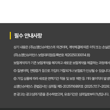
운전자보험 비교사이트 활용법: 숨겨진 혜택과 주
운전자보험 비교, 발품 팔지 말고 딱 3분 투자로 
2025년형 운전자보험 비교 필수! 놓치면 후회할
필수 안내사항
운전자보험 비교사이트 활용법, 전문가가 알려주
상기 내용은 (주)쇼엠인슈어런스의 의견이며, 계약체결에 따른 이익 또는 손실
"나만 몰랐네?" 운전자보험 비교사이트 선택, 이
(주)쇼엠인슈어런스 보험대리점(등록번호 제2025030014호)
보험계약자가 기존 보험계약을 해지하고 새로운 보험계약을 체결하는 과정에서
"교통사고, 이제 두렵지 않아!" 운전자보험 비교,
① 질병이력, 연령증가 등으로 가입이 거절되거나 보험료가 인상될 수 있습니다
2025년, 운전자보험 비교사이트 똑똑하게 활용
② 가입 상품에 따라 새로운 면책기간 적용 및 보장 제한 등 기타 불이익이 발생
쇼엠인슈어런스 준법감시인 심의필 제S-2025116891호 (2025.11.17~2026.11
운전자보험 비교사이트 선택 전 반드시 알아야 할 
본 광고는 광고심의기준을 준수하였으며, 유효기간은 심의일로부터 1년입니다.
"나만 몰랐네?" 운전자보험 비교사이트 활용해서