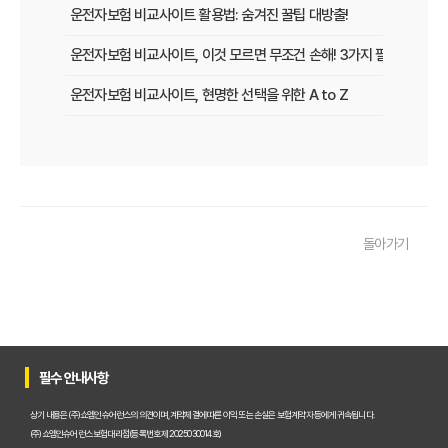
운전자보험 비교사이트 활용법: 숨겨진 꿀팁 대방출!
운전자보험 비교사이트, 이것 모르면 무조건 손해! 3가지 필수 확인 사
운전자보험 비교사이트, 현명한 선택을 위한 A to Z
운전자보험 비교사이트, 보험료 절약의 핵심! 나에게 최적의 플랜 찾는
2025년 운전자보험, 비교사이트 없이는 손해? 똑똑하게 가입하는 비
운전자보험 비교사이트 선택 가이드: 10년차 SEO 마케터의 솔직 담백
돌아가기
운전자보험 비교사이트 활용법: 숨겨진 혜택과 주의사항 완벽 분석
운전자보험 비교, 발품 팔지 말고 딱 3분 투자로 끝내는 방법
2025년형 운전자보험 비교 필수! 놓치면 후회할 핵심 보장 완벽 분석
운전자보험 비교사이트 활용법, 전문가가 알려주는 숨겨진 꿀팁 대방
필수 안내사항
"나만 몰랐네?" 운전자보험 비교사이트 선택, 이것만 알면 보험료 절반
상기 내용은 (주)쇼엠인슈어런스의 의견이며, 계약체결에 따른 이익 또는 손실은 보험계약자 등에게 귀속됩니다.
(주)쇼엠인슈어런스 보험대리점(등록번호 제2025030014호)